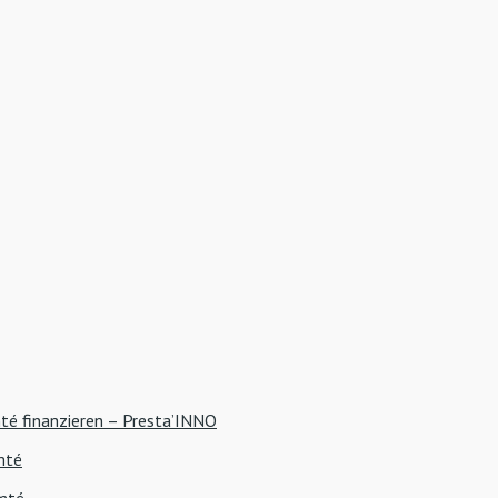
té finanzieren – Presta’INNO
mté