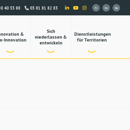
0 40 33 88
03 81 81 82 83
Sich
nnovation &
Dienstleistungen
niederlassen &
o-Innovation
für Territorien
entwickeln