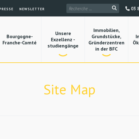
03 8
PRESSE
NEWSLETTER
Immobilien,
Unsere
Bourgogne-
Grundstücke,
I
Exzellenz -
Franche-Comté
Gründerzentren
Ök
studiengänge
in der BFC
Site Map