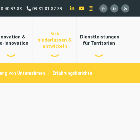
0 40 33 88
03 81 81 82 83
Sich
nnovation &
Dienstleistungen
niederlassen &
o-Innovation
für Territorien
entwickeln
ung von Unternehmen
Erfahrungsberichte