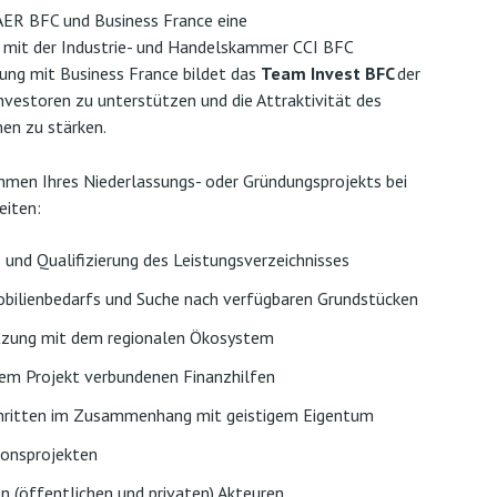
 AER BFC und Business France eine
 mit der Industrie- und Handelskammer CCI BFC
rung mit Business France bildet das
Team Invest BFC
der
nvestoren zu unterstützen und die Attraktivität des
en zu stärken.
hmen Ihres Niederlassungs- oder Gründungsprojekts bei
eiten:
s und Qualifizierung des Leistungsverzeichnisses
obilienbedarfs und Suche nach verfügbaren Grundstücken
tzung mit dem regionalen Ökosystem
 dem Projekt verbundenen Finanzhilfen
chritten im Zusammenhang mit geistigem Eigentum
ionsprojekten
n (öffentlichen und privaten) Akteuren