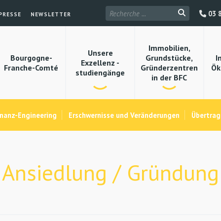
03 8
PRESSE
NEWSLETTER
Immobilien,
Unsere
Bourgogne-
Grundstücke,
I
Exzellenz -
Franche-Comté
Gründerzentren
Ök
studiengänge
in der BFC
inanz-Engineering
Erschwernisse und Veränderungen
Übertrag
Ansiedlung / Gründung