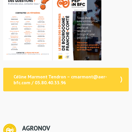
Céline Marmont Tendron – cmarmont@aer-
bfc.com / 03.80.40.33.96
AGRONOV