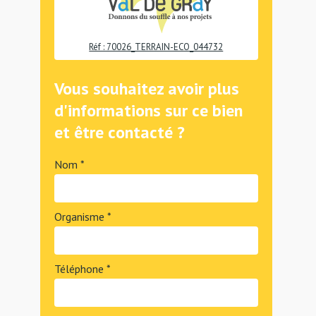
Réf : 70026_TERRAIN-ECO_044732
Vous souhaitez avoir plus
d'informations sur ce bien
et être contacté ?
Nom *
Organisme *
Téléphone *