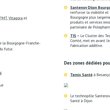
Santenov Dijon Bour
renforcer la visibilité e
Bourgogne plus largemen
PMT
,
Vitagora
et
produits et services inn
partenaire de Polephar
TIS
–
Le Cluster des Te
Comté, met en avant l’
 de la Bourgogne-Franche-
fabrication additive.
u futur.
Des zones dédiées pour
é
Temis Santé
à Besanç
ue
Le technopôle Santeno
Santé à Dijon