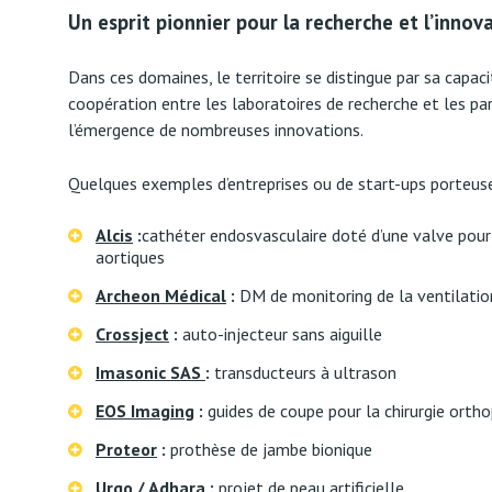
Un esprit pionnier pour la recherche et l’innov
Dans ces domaines, le territoire se distingue par sa capaci
coopération entre les laboratoires de recherche et les pa
l’émergence de nombreuses innovations.
Quelques exemples d’entreprises ou de start-ups porteuse
Alcis
:
cathéter endosvasculaire doté d’une valve pour
aortiques
Archeon Médical
:
DM de monitoring de la ventilati
Crossject
:
auto-injecteur sans aiguille
Imasonic SAS
:
transducteurs à ultrason
EOS Imaging
:
guides de coupe pour la chirurgie orth
Proteor
:
prothèse de jambe bionique
Urgo / Adhara
:
projet de peau artificielle