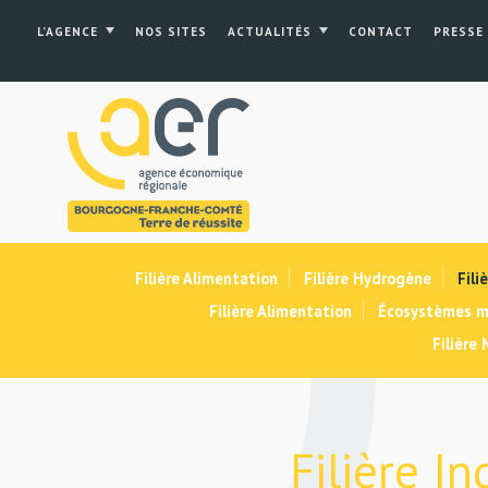
L’AGENCE
NOS SITES
ACTUALITÉS
CONTACT
PRESSE
Filière Alimentation
Filière Hydrogène
Fili
Filière Alimentation
Écosystèmes m
Filière
Filière I