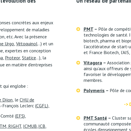
’évolution des
Un réseau de partenai
onses concrètes aux enjeux
PMT
–
Pôle de compétit
développement de maladies
technologies de santé. I
on, etc. Avec la présence
biotech, pharma et biopr
pe Urgo
,
Vétoquinol
…) et un
l’accélérateur de start-
ue, expertes en conception
et France Biotech, l’AIS
ga
,
Proteor
,
Statice
…), la
Vitagora
–
Association 
e en matière d’entreprises
ainsi qu’aux offreurs de
favoriser le développeme
membres.
 qui englobe :
Polymeris
–
Pôle de co
 Dijon
, le
CHU de
-> 
-François Leclerc (
CGFL
),
-Comté (
EFS
),
PMT Santé
–
Cluster s
communauté composée de
TM
, RIGHT
,
ICMUB
,
ICB
,
écoles d’enseignement su