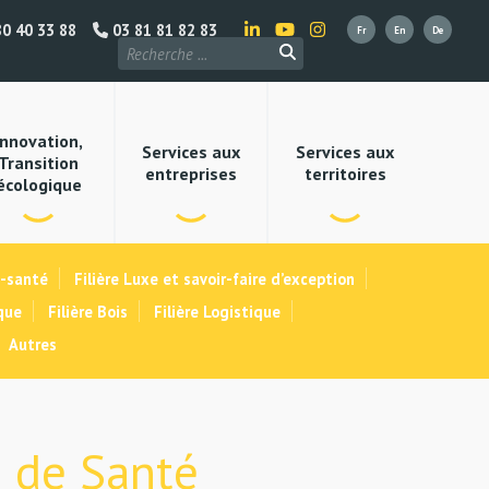
0 40 33 88
03 81 81 82 83
Innovation,
Services aux
Services aux
Transition
entreprises
territoires
écologique
e-santé
Filière Luxe et savoir-faire d’exception
que
Filière Bois
Filière Logistique
Autres
s de Santé