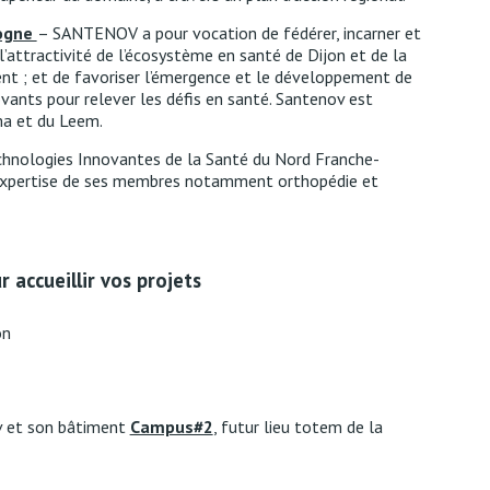
gogne
–
SANTENOV a pour vocation de f
édérer, incarner et
t l’attractivité de l’écosystème en santé de Dijon et de la
t ; et de f
avoriser l’émergence et le développement de
ovants pour relever les défis en santé. Santenov est
ma et du Leem.
chnologies Innovantes de la Santé du Nord Franche-
expertise de ses membres notamment orthopédie et
 accueillir vos projets
on
v et son bâtiment
Campus#2
, futur lieu totem de la