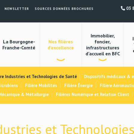
03 8
NEWSLETTER
SOURCES DONNÉES BROCHURES
Immobilier,
La Bourgogne-
Nos filières
foncier,
Franche-Comté
d’excellence
infrastructures
d’accueil en BFC
ère Industries et Technologies de Santé
Dispositifs médicaux & 
icrobiens
Filière Mobilités
Filière Énergie
Filière Aéronauti
 Mécanique & Métallurgie
Filières Numérique et Relation Client
ndustries et Technologie