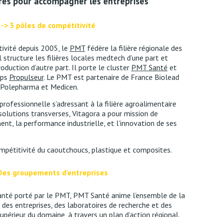
res pour accompagner les entreprises
-> 3 pôles de compétitivité
ivité depuis 2005, le
PMT
fédère la filière régionale des
l structure les filières locales medtech d’une part et
oduction d’autre part. Il porte le cluster
PMT Santé
et
ups
Propulseur
. Le PMT est partenaire de France Biolead
, Polepharma et Medicen.
professionnelle s’adressant à la filière agroalimentaire
 solutions transverses, Vitagora a pour mission de
nt, la performance industrielle, et l’innovation de ses
mpétitivité du caoutchoucs, plastique et composites.
Des groupements d’entreprises
anté porté par le PMT, PMT Santé anime l’ensemble de la
s entreprises, des laboratoires de recherche et des
périeur du domaine, à travers un plan d’action régional.