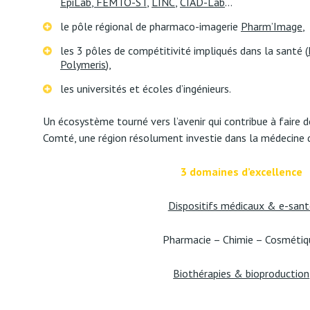
EpiLab
,
FEMTO-ST
,
LINC
,
CIAD-Lab
…
le pôle régional de pharmaco-imagerie
Pharm’Image
,
les 3 pôles de compétitivité impliqués dans la santé (
Polymeris
),
les universités et écoles d’ingénieurs.
Un écosystème tourné vers l’avenir qui contribue à faire
Comté, une région résolument investie dans la médecine d
3 domaines d’excellence
Dispositifs médicaux & e-sant
Pharmacie – Chimie – Cosmétiq
Biothérapies & bioproduction