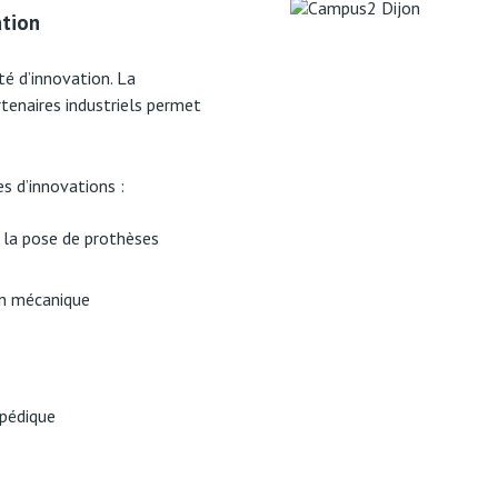
ation
té d’innovation. La
rtenaires industriels permet
s d’innovations :
 la pose de prothèses
on mécanique
opédique