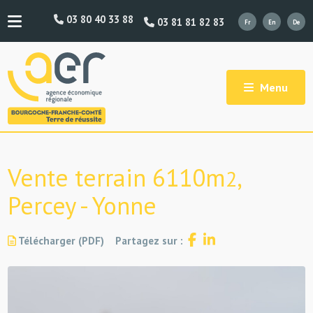
03 80 40 33 88
03 81 81 82 83
Menu
Vente terrain 6110m
,
2
Percey - Yonne
Télécharger (PDF)
Partagez sur :