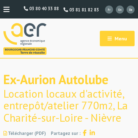
03 80 40 33 88
03 81 81 82 83
Menu
Ex-Aurion Autolube
Location locaux d'activité,
entrepôt/atelier 770m
, La
2
Charité-sur-Loire - Nièvre
Télécharger (PDF)
Partagez sur :