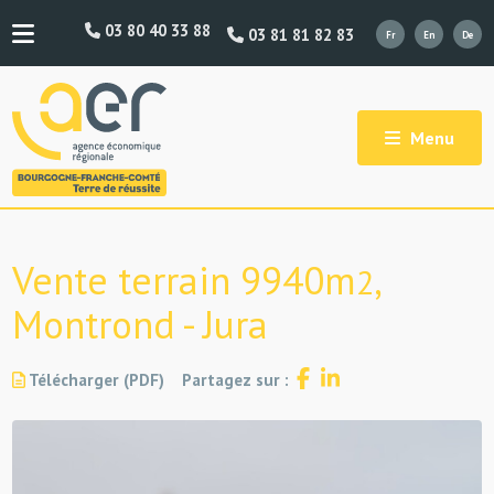
03 80 40 33 88
03 81 81 82 83
Menu
Vente terrain 9940m
,
2
Montrond - Jura
Télécharger (PDF)
Partagez sur :