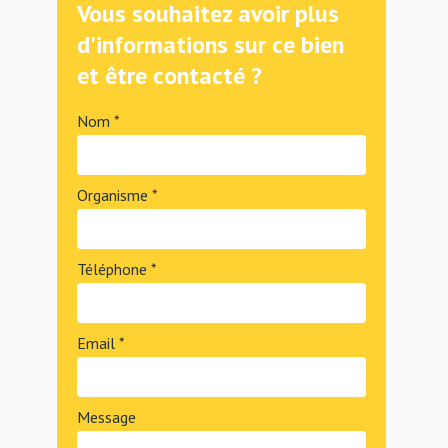
Vous souhaitez avoir plus
d'informations sur ce bien
et être contacté ?
Nom *
Organisme *
Téléphone *
Email *
Message