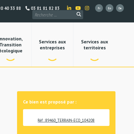
0 40 33 88
03 81 81 82 83
Innovation,
Services aux
Services aux
Transition
entreprises
territoires
écologique
Ce bien est proposé par :
Réf : 89460_TERRAIN-ECO_104208