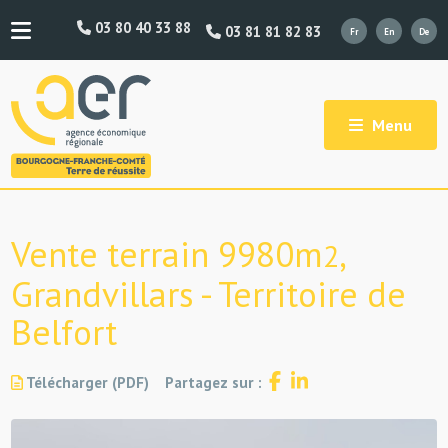
03 80 40 33 88
03 81 81 82 83
Menu
Vente terrain 9980m
,
2
Grandvillars - Territoire de
Belfort
Télécharger (PDF)
Partagez sur :