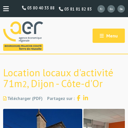
03 80 40 33 88
03 81 81 82 83
Menu
Location locaux d'activité
71m
, Dijon - Côte-d'Or
2
Télécharger (PDF)
Partagez sur :