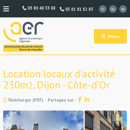
03 80 40 33 88
03 81 81 82 83
Menu
Location locaux d'activité
230m
, Dijon - Côte-d'Or
2
Télécharger (PDF)
Partagez sur :