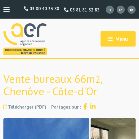
03 80 40 33 88
03 81 81 82 83
Menu
Vente bureaux 66m
,
2
Chenôve - Côte-d'Or
Télécharger (PDF)
Partagez sur :