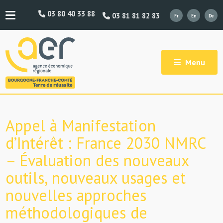
03 80 40 33 88
03 81 81 82 83
Menu
Appel à Manifestation
d’Intérêt : France 2030 NMRC
– Évaluation des nouveaux
outils, nouveaux usages et
nouvelles approches
méthodologiques de