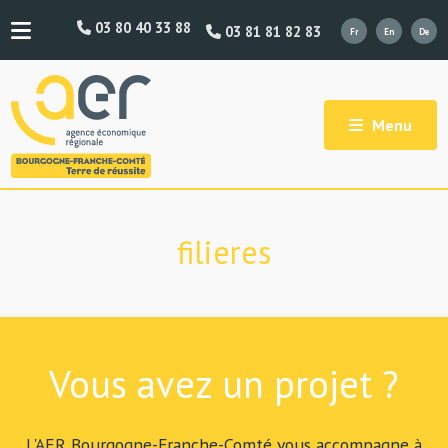
03 80 40 33 88
03 81 81 82 83
Menu
filieres
Vous avez un projet ?
L'AER Bourgogne-Franche-Comté vous accompagne à