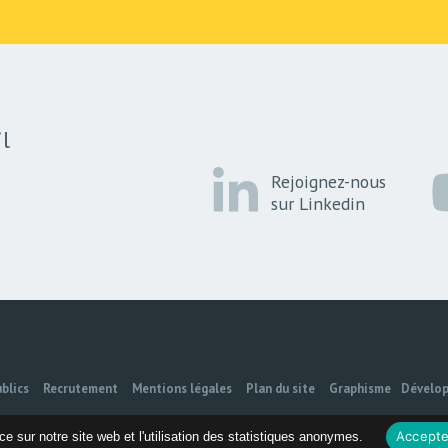
l
Rejoignez-nous
sur Linkedin
blics
Recrutement
Mentions légales
Plan du site
Graphisme
Dévelo
Accepte
e sur notre site web et l'utilisation des statistiques anonymes.