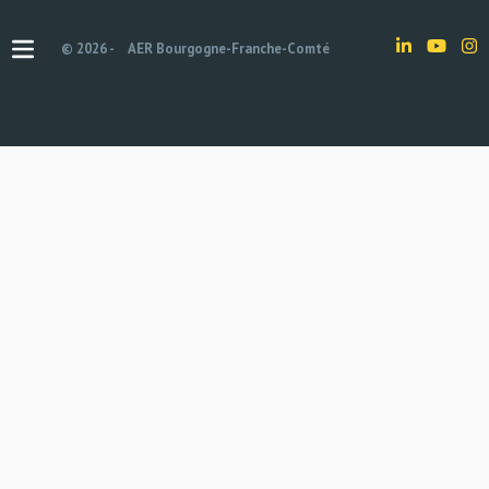
© 2026 -
AER Bourgogne-Franche-Comté