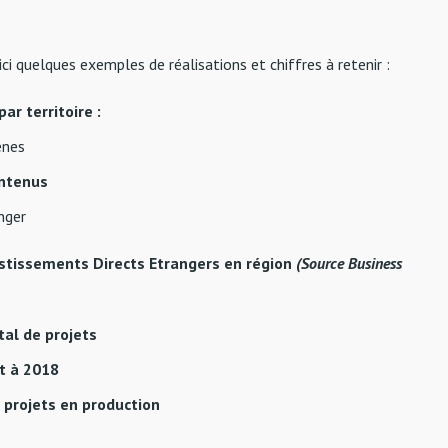
i quelques exemples de réalisations et chiffres à retenir :
ar territoire :
ènes
intenus
nger
estissements Directs Etrangers en région
(Source Business
tal de projets
t à 2018
 projets en production