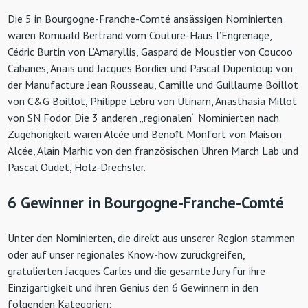
Die 5 in Bourgogne-Franche-Comté ansässigen Nominierten
waren Romuald Bertrand vom Couture-Haus l’Engrenage,
Cédric Burtin von L’Amaryllis, Gaspard de Moustier von Coucoo
Cabanes, Anaïs und Jacques Bordier und Pascal Dupenloup von
der Manufacture Jean Rousseau, Camille und Guillaume Boillot
von C&G Boillot, Philippe Lebru von Utinam, Anasthasia Millot
von SN Fodor. Die 3 anderen „regionalen“ Nominierten nach
Zugehörigkeit waren Alcée und Benoît Monfort von Maison
Alcée, Alain Marhic von den französischen Uhren March Lab und
Pascal Oudet, Holz-Drechsler.
6 Gewinner in Bourgogne-Franche-Comté
Unter den Nominierten, die direkt aus unserer Region stammen
oder auf unser regionales Know-how zurückgreifen,
gratulierten Jacques Carles und die gesamte Jury für ihre
Einzigartigkeit und ihren Genius den 6 Gewinnern in den
folgenden Kategorien: