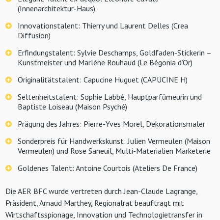
(Innenarchitektur-Haus)
Innovationstalent: Thierry und Laurent Delles (Crea
Diffusion)
Erfindungstalent: Sylvie Deschamps, Goldfaden-Stickerin –
Kunstmeister und Marlène Rouhaud (Le Bégonia d’Or)
Originalitätstalent: Capucine Huguet (CAPUCINE H)
Seltenheitstalent: Sophie Labbé, Hauptparfümeurin und
Baptiste Loiseau (Maison Psyché)
Prägung des Jahres: Pierre-Yves Morel, Dekorationsmaler
Sonderpreis für Handwerkskunst: Julien Vermeulen (Maison
Vermeulen) und Rose Saneuil, Multi-Materialien Marketerie
Goldenes Talent: Antoine Courtois (Ateliers De France)
Die AER BFC wurde vertreten durch Jean-Claude Lagrange,
Präsident, Arnaud Marthey, Regionalrat beauftragt mit
Wirtschaftsspionage, Innovation und Technologietransfer in