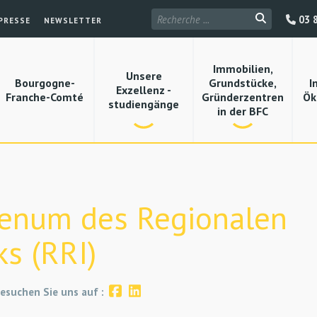
03 8
PRESSE
NEWSLETTER
Immobilien,
Unsere
Bourgogne-
Grundstücke,
I
Exzellenz -
Franche-Comté
Gründerzentren
Ök
studiengänge
in der BFC
lenum des Regionalen
s (RRI)
esuchen Sie uns auf :