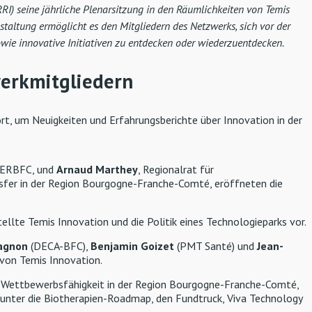
RRI) seine jährliche Plenarsitzung in den Räumlichkeiten von Temis
taltung ermöglicht es den Mitgliedern des Netzwerks, sich vor der
wie innovative Initiativen zu entdecken oder wiederzuentdecken.
werkmitgliedern
t, um Neuigkeiten und Erfahrungsberichte über Innovation in der
 AERBFC, und
Arnaud Marthey
, Regionalrat für
sfer in der Region Bourgogne-Franche-Comté, eröffneten die
tellte Temis Innovation und die Politik eines Technologieparks vor.
agnon
(DECA-BFC),
Benjamin Goizet
(PMT Santé) und
Jean-
on Temis Innovation.
nd Wettbewerbsfähigkeit in der Region Bourgogne-Franche-Comté,
arunter die Biotherapien-Roadmap, den Fundtruck, Viva Technology