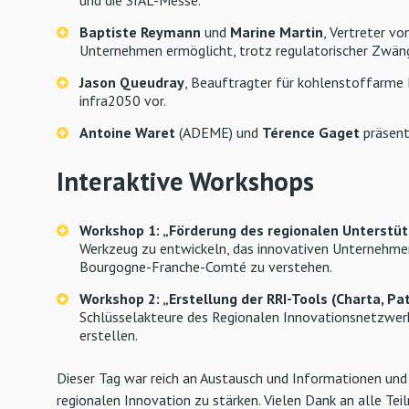
und die SIAL-Messe.
Baptiste Reymann
und
Marine Martin
, Vertreter v
Unternehmen ermöglicht, trotz regulatorischer Zwäng
Jason Queudray
, Beauftragter für kohlenstoffarme 
infra2050 vor.
Antoine Waret
(ADEME) und
Térence Gaget
präsent
Interaktive Workshops
Workshop 1: „Förderung des regionalen Unterst
Werkzeug zu entwickeln, das innovativen Unternehmen
Bourgogne-Franche-Comté zu verstehen.
Workshop 2: „Erstellung der RRI-Tools (Charta, Pat
Schlüsselakteure des Regionalen Innovationsnetzwerk
erstellen.
Dieser Tag war reich an Austausch und Informationen und 
regionalen Innovation zu stärken. Vielen Dank an alle Tei