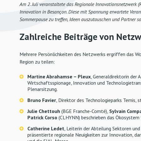
Am 2. Juli veranstaltete das Regionale Innovationsnetzwerk (
Innovation in Besançon. Diese mit Spannung erwartete Verans
Sommerpause zu treffen, Ideen auszutauschen und Partner so
Zahlreiche Beiträge von Netz
Mehrere Persönlichkeiten des Netzwerks ergriffen das Wor
Region zu teilen:
Martine Abrahamse – Pleux
, Generaldirektorin der
Wirtschaftsspionage, Innovation und Technologietran
Plenarsitzung.
Bruno Favier
, Direktor des Technologieparks Temis, s
Julie Chettouh
(BGE Franche-Comté),
Sylvain Comp
Patrick Corso
(CLHYNN) beschrieben das Ökosystem v
Catherine Ledet
, Leiterin der Abteilung Sektoren u
präsentierte regionale Neuigkeiten zur Innovation, d