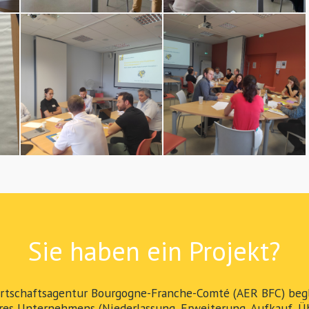
Sie haben ein Projekt?
rtschaftsagentur Bourgogne-Franche-Comté (AER BFC) begle
res Unternehmens (Niederlassung, Erweiterung, Aufkauf, Ü