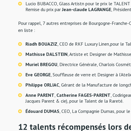
Lucio BUBACCO, Glass Artistn pour le prix le TALENT
Remise du prix par
Jean-claude LAGRANGE
, Présiden
Pour rappel,
7 autres entreprises de Bourgogne-Franche-C
en liste :
Riadh BOUAZIZ
, CEO de RKF Luxury Linen,pour le Ta
Mathisse DALSTEIN
, Artiste et Designer de Mathiss
Muriel BREGOU
, Directrice Générale, Charlois Cosmét
Eve GEORGE
, Souffleuse de verre et Designer à l’Atel
Philippe ORLIAC
, Gérant de la Manufacture de longcha
Anne PARENT
,
Catherine FAGES-PARENT
, Codirige
Jacques Parent & cie), pour le Talent de la Rareté.
Édouard DUMAS
, CEO, La Compagnie Dumas, pour l
12 talents récompensés lors d