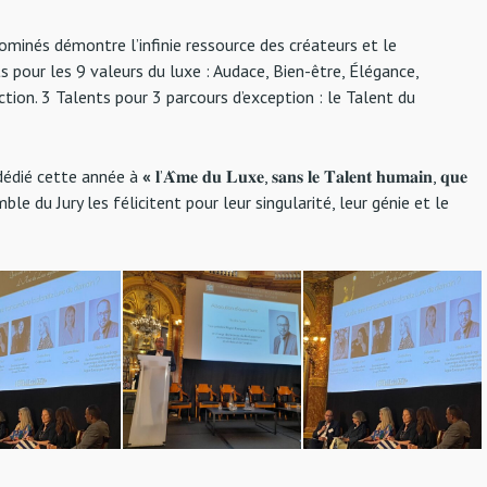
minés démontre l’infinie ressource des créateurs et le
 pour les 9 valeurs du luxe : Audace, Bien-être, Élégance,
ction. 3 Talents pour 3 parcours d’exception : le Talent du
dédié cette année à
«
𝐥’𝐀̂𝐦𝐞 𝐝𝐮 𝐋𝐮𝐱𝐞, 𝐬𝐚𝐧𝐬 𝐥𝐞 𝐓𝐚𝐥𝐞𝐧𝐭 𝐡𝐮𝐦𝐚𝐢𝐧, 𝐪𝐮𝐞
ble du Jury les félicitent pour leur singularité, leur génie et le