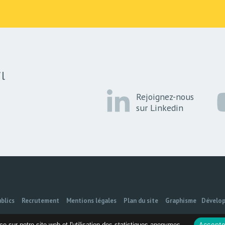
l
Rejoignez-nous
sur Linkedin
blics
Recrutement
Mentions légales
Plan du site
Graphisme
Dévelo
Accepte
e sur notre site web et l'utilisation des statistiques anonymes.