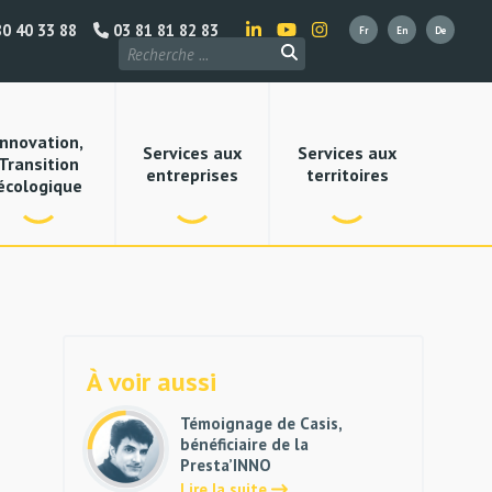
0 40 33 88
03 81 81 82 83
Innovation,
Services aux
Services aux
Transition
entreprises
territoires
écologique
À voir aussi
Témoignage de Casis,
bénéficiaire de la
Presta’INNO
Lire la suite