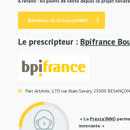
À retenir : 60 points de vente depuis ce projet novat
Bénéficier de la Presta’INNO
Le prescripteur :
Bpifrance Bo
Parc Artémis, 17D rue Alain Savary, 25000 BESANÇO
« La
Presta’INNO
permet
innovante. »